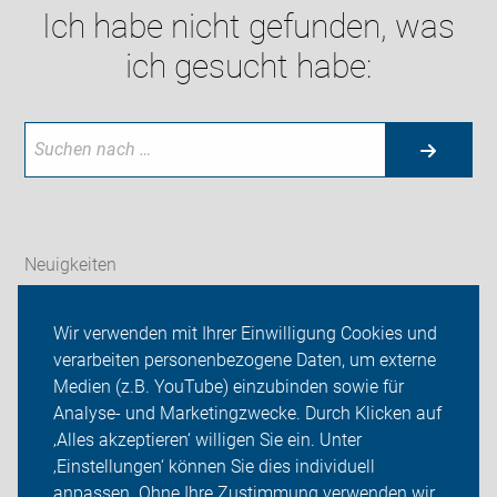
Ich habe nicht gefunden, was
ich gesucht habe:
Neuigkeiten
ADFC Rostock
Wir verwenden mit Ihrer Einwilligung Cookies und
verarbeiten personenbezogene Daten, um externe
Radtouren und Termine
Medien (z.B. YouTube) einzubinden sowie für
Analyse- und Marketingzwecke. Durch Klicken auf
Sei dabei
‚Alles akzeptieren‘ willigen Sie ein. Unter
Presse
‚Einstellungen‘ können Sie dies individuell
anpassen. Ohne Ihre Zustimmung verwenden wir