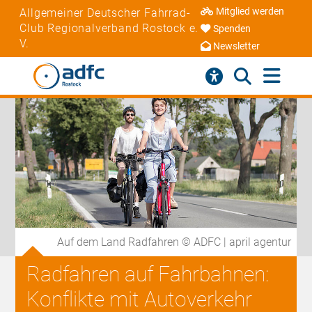
Mitglied werden
Allgemeiner Deutscher Fahrrad-
Club Regionalverband Rostock e.
Spenden
V.
Newsletter
Auf dem Land Radfahren © ADFC | april agentur
Radfahren auf Fahrbahnen:
Konflikte mit Autoverkehr