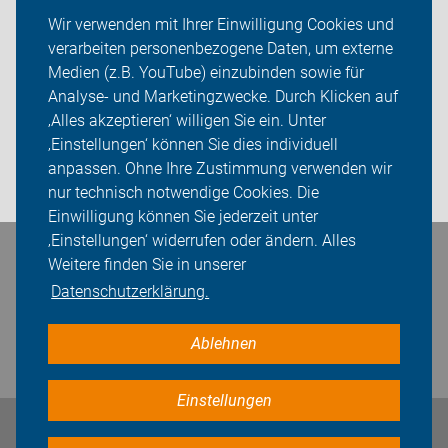
ADFC Rostock
Wir verwenden mit Ihrer Einwilligung Cookies und
verarbeiten personenbezogene Daten, um externe
Radtouren und Termine
Medien (z.B. YouTube) einzubinden sowie für
Analyse- und Marketingzwecke. Durch Klicken auf
Sei dabei
‚Alles akzeptieren‘ willigen Sie ein. Unter
Presse
‚Einstellungen‘ können Sie dies individuell
anpassen. Ohne Ihre Zustimmung verwenden wir
Login
nur technisch notwendige Cookies. Die
Einwilligung können Sie jederzeit unter
‚Einstellungen‘ widerrufen oder ändern. Alles
Weitere finden Sie in unserer
Bleiben Sie in Kontakt
Datenschutzerklärung.
Ablehnen
Einstellungen
Impressum
Datenschutz
Cookie-Einstellungen