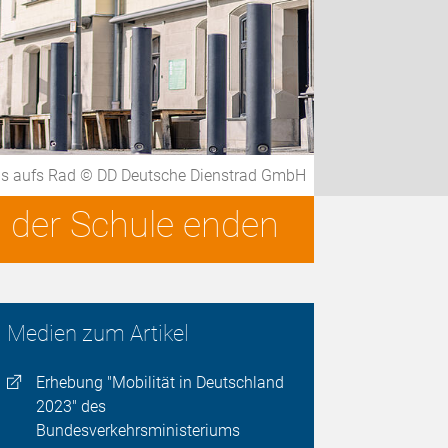
s aufs Rad © DD Deutsche Dienstrad GmbH
h der Schule enden
Medien zum Artikel
Erhebung "Mobilität in Deutschland
2023" des
Bundesverkehrsministeriums