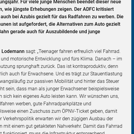
ungsjahr. Für viele junge Menschen beendet dieser neue
n, wie jüngste Erhebungen zeigen. Der ADFC kritisiert
 auch bei Azubis gezielt für das Radfahren zu werben. Die
nen ist aufgefordert, die Alternativen zum Auto gezielt
Bahn gerade auch für Auszubildende und junge
ne Lodemann
sagt: „Teenager fahren erfreulich viel Fahrrad.
ive und motorische Entwicklung und fürs Klima. Danach – im
utzung sprunghaft zurück. Das ist kontraproduktiv, denn
rlich auch für Erwachsene. Und es trägt zur Stauentlastung
zwangsläufig zur passiven Mobilität und hinter das Steuer
nicht sein, dass man als junger Erwachsener beispielsweise
 sich kein eigenes Auto leisten kann. Wir wünschen uns,
dfahren werben, gute Fahrradparkplätze und
elsweise einen Zuschuss zum ÖPNV-Ticket geben, damit
er Verkehrspolitik erwarten wir den zügigen Ausbau der
n mit einem gut getakteten Nahverkehr. Damit das Fahrrad
 funktioniert, muss die Infrastruktur entsprechend