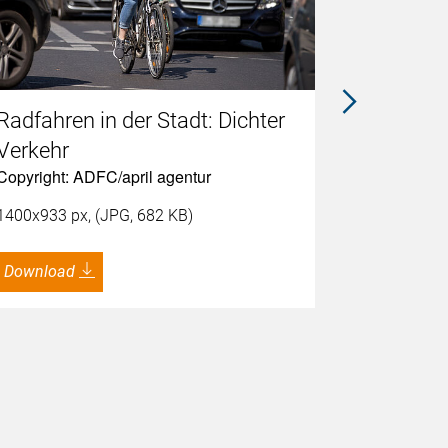
Radfahren in der Stadt: Dichter
Radfahr
Copyright: 
Verkehr
Copyright: ADFC/april agentur
1400x933 p
1400x933 px, (JPG, 682 KB)
Download
Download