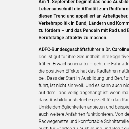
Am 1. September beginnt das neue Ausbild
Lebensabschnitt die Affinität zum Radfahre
diesen Trend und appelliert an Arbeitgeber,
Verkehrspolitik in Bund, Ländern und Kommu
zu fördern – und das Pendeln mit Rad und 
Berufstätige attraktiv zu machen.
ADFC-Bundesgeschäftsführerin Dr. Caroli
Das ist gut für ihre Gesundheit, ihre kognit
frühen Erwachsenenalter – geht die Fahrradn
die positiven Effekte hat das Radfahren natü
bei. Dass der Start in Ausbildung und Beruf 
führt, ist nicht sinnvoll. Und es kann auch 
auf dem Land völlig abgehängt ist, wenn man
dass Ausbildungsbetriebe gezielt für das Ra
Umkleidemöglichkeiten anbieten und beispi
auch weitere Anfahrten funktionieren. Von d
Radwegenetze und komfortable Schnittstelle
auch für Fahrten zu Ausbildung und Beruf gut