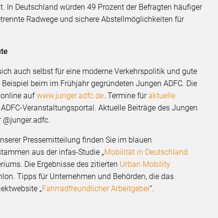
t. In Deutschland würden 49 Prozent der Befragten häufiger
trennte Radwege und sichere Abstellmöglichkeiten für
ute
ch auch selbst für eine moderne Verkehrspolitik und gute
Beispiel beim im Frühjahr gegründeten Jungen ADFC. Die
 online auf
www.junger.adfc.de
. Termine für
aktuelle
 ADFC-Veranstaltungsportal. Aktuelle Beiträge des Jungen
r @junger.adfc.
nserer Pressemitteilung finden Sie im blauen
 stammen aus der infas-Studie „
Mobilität in Deutschland
riums. Die Ergebnisse des zitierten
Urban Mobility
thlon. Tipps für Unternehmen und Behörden, die das
jektwebsite „
Fahrradfreundlicher Arbeitgeber
“.