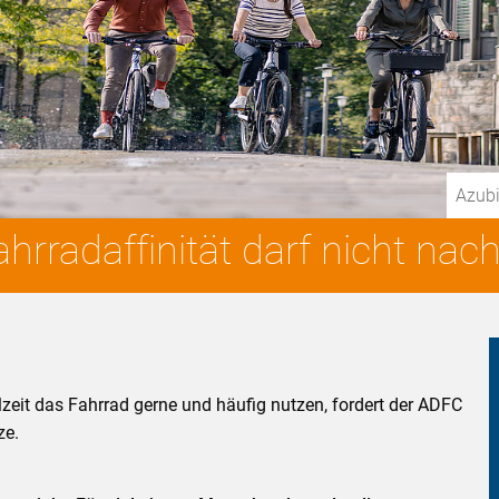
Azubi
hrradaffinität darf nicht nac
eit das Fahrrad gerne und häufig nutzen, fordert der ADFC
ze.