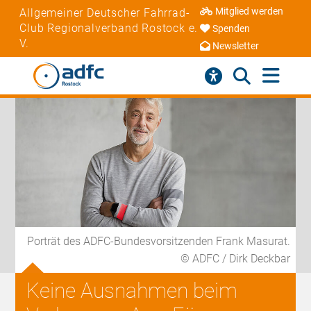
Mitglied werden
Allgemeiner Deutscher Fahrrad-
Club Regionalverband Rostock e.
Spenden
V.
Newsletter
Porträt des ADFC-Bundesvorsitzenden Frank Masurat.
© ADFC / Dirk Deckbar
Keine Ausnahmen beim