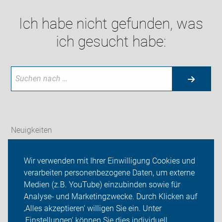
Ich habe nicht gefunden, was
ich gesucht habe:
Neuigkeiten
ADFC Rostock
Wir verwenden mit Ihrer Einwilligung Cookies und
verarbeiten personenbezogene Daten, um externe
Radtouren und Termine
Medien (z.B. YouTube) einzubinden sowie für
Analyse- und Marketingzwecke. Durch Klicken auf
Sei dabei
‚Alles akzeptieren‘ willigen Sie ein. Unter
Presse
‚Einstellungen‘ können Sie dies individuell