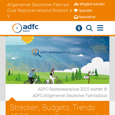
Mitglied werden
Allgemeiner Deutscher Fahrrad-
Club Regionalverband Rostock e.
Spenden
V.
Newsletter
ADFC-Radreiseanalyse 2025 startet! ©
ADFC/Allgemeiner Deutscher Fahrradclub
Strecken, Budgets, Trends: